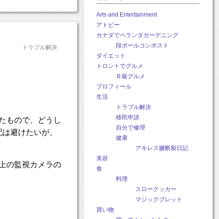
Arts and Entertainment
アトピー
カナダでベランダガーデニング
段ボールコンポスト
トラブル解決
ダイエット
トロントでグルメ
Ｂ級グルメ
プロフィール
生活
トラブル解決
移民申請
たもので、どうし
自分で修理
配は避けたいが、
健康
アキレス腱断裂日記
美容
上の監視カメラの
食
料理
スロークッカー
マジックブレット
買い物