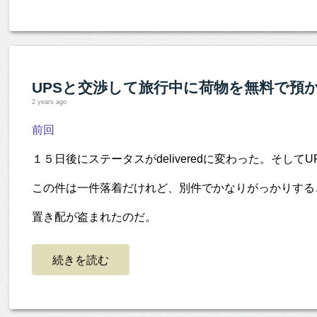
UPSと交渉して旅行中に荷物を無料で預
2 years ago
前回
１５日後にステータスがdeliveredに変わった。そし
この件は一件落着だけれど、別件でかなりがっかりする
置き配が盗まれたのだ。
続きを読む