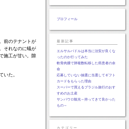
プロフィール
。前のテナントが
最新記事
。それなのに蟻が
エルサルバドルは本当に治安が良くな
で施工が甘い。隙
ったのか行ってみた
軟骨肉腫で肺複数転移した癌患者の余
命
ていた。
応募していない抽選に当選してギフト
カードをもらった理由
スーパーで買えるブラジル旅行のおす
すめのお土産
サンパウロ観光～持ってきて良かった
もの～
カテゴリー