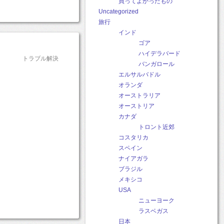
買ってよかったもの
Uncategorized
旅行
インド
ゴア
ハイデラバード
トラブル解決
バンガロール
エルサルバドル
オランダ
オーストラリア
オーストリア
カナダ
トロント近郊
コスタリカ
スペイン
ナイアガラ
ブラジル
メキシコ
USA
ニューヨーク
ラスベガス
日本