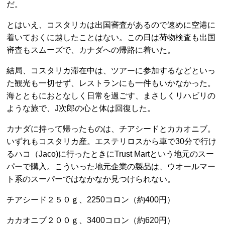
だ。
とはいえ、コスタリカは出国審査があるので速めに空港に
着いておくに越したことはない。この日は荷物検査も出国
審査もスムーズで、カナダへの帰路に着いた。
結局、コスタリカ滞在中は、ツアーに参加するなどといっ
た観光も一切せず、レストランにも一件もいかなかった。
海とともにおとなしく日常を過ごす、まさしくリハビリの
ような旅で、J次郎の心と体は回復した。
カナダに持って帰ったものは、チアシードとカカオニブ。
いずれもコスタリカ産。エステリロスから車で30分で行け
るハコ（Jaco)に行ったときにTrust Martという地元のスー
パーで購入。こういった地元企業の製品は、ウオールマー
ト系のスーパーではなかなか見つけられない。
チアシード２５０ｇ、2250コロン（約400円）
カカオニブ２００ｇ、3400コロン（約620円）