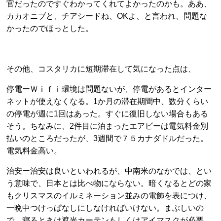
官だったのですぐわかってくれてよかったのかも。ああ、
カカオニブと、チアシードね、OKよ、と言われ、問題な
かったのでほっとした。
その他、コスタリカに短期滞在して気になった点は、
停電ーＷｉｆｉ環境は問題ないが、停電があるとインター
ネットが使えなくなる。1か月の滞在期間中、数分くらい
の停電が週に1回はあった。すぐに復旧しない場合もある
そう。ちなみに、2件目に泊まったエアビーは電気料金別
払いのところだったが、3週間で７５カナダドルだった。
電気料金高い。
治安ー治安は良いといわれるが、中南米のなかでは、とい
う意味で、日本とは比べ物にならない。暗くなるとどの家
もクリスマスのイルミネーション並みの電飾を表につけ、
一晩中つけっぱなしにしなければいけない。まぶしいの
で、寝るときは遮光カーテンもしくはアイマスクが必要。