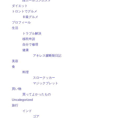
段ボールコンポスト
ダイエット
トロントでグルメ
Ｂ級グルメ
プロフィール
生活
トラブル解決
移民申請
自分で修理
健康
アキレス腱断裂日記
美容
食
料理
スロークッカー
マジックブレット
買い物
買ってよかったもの
Uncategorized
旅行
インド
ゴア