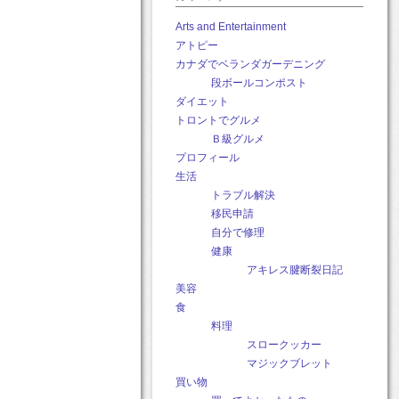
Arts and Entertainment
アトピー
カナダでベランダガーデニング
段ボールコンポスト
ダイエット
トロントでグルメ
Ｂ級グルメ
プロフィール
生活
トラブル解決
移民申請
自分で修理
健康
アキレス腱断裂日記
美容
食
料理
スロークッカー
マジックブレット
買い物