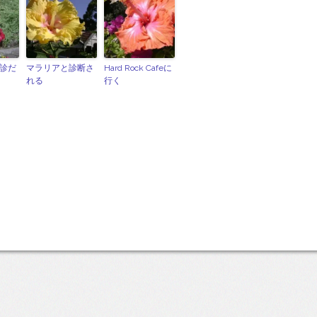
診だ
マラリアと診断さ
Hard Rock Cafeに
れる
行く