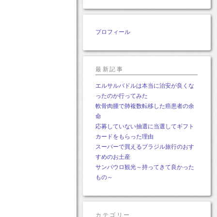
プロフィール
最新記事
エルサルバドルは本当に治安が良くな
ったのか行ってみた
軟骨肉腫で肺複数転移した癌患者の余
命
応募していない抽選に当選してギフト
カードをもらった理由
スーパーで買えるブラジル旅行のおす
すめのお土産
サンパウロ観光～持ってきて良かった
もの～
カテゴリー