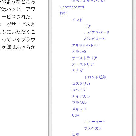
買ってよかったもの
ンのようなところ
Uncategorized
ではハッピーアワ
旅行
サービスされた。
インド
ヒーがサービスさ
ゴア
ともにいただくこ
ハイデラバード
くっているブラウ
バンガロール
エルサルバドル
Ｊ次郎はあきらか
オランダ
オーストラリア
オーストリア
カナダ
トロント近郊
コスタリカ
スペイン
ナイアガラ
ブラジル
メキシコ
USA
ニューヨーク
ラスベガス
日本