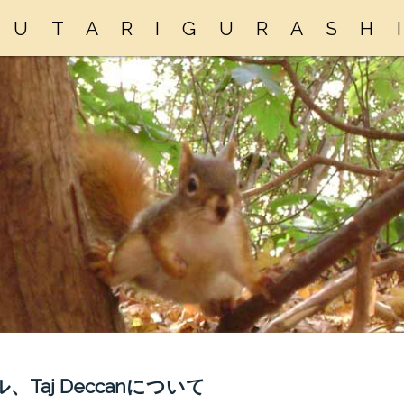
FUTARIGURASH
aj Deccanについて