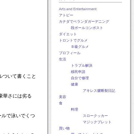
Arts and Entertainment
アトピー
カナダでベランダガーデニング
段ボールコンポスト
ダイエット
トロントでグルメ
Ｂ級グルメ
プロフィール
生活
トラブル解決
移民申請
ルついて書くこと
自分で修理
健康
アキレス腱断裂日記
うと豪華さには劣る
美容
食
料理
ールで泳いでくつ
スロークッカー
マジックブレット
。
買い物